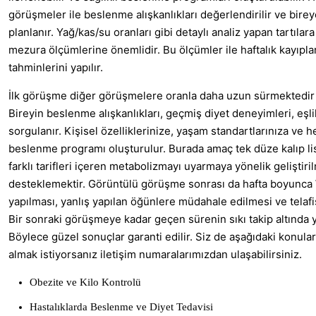
görüşmeler ile beslenme alışkanlıkları değerlendirilir ve bir
planlanır. Yağ/kas/su oranları gibi detaylı analiz yapan tartıla
mezura ölçümlerine önemlidir. Bu ölçümler ile haftalık kayıpla
tahminlerini yapılır.
İlk görüşme diğer görüşmelere oranla daha uzun sürmektedir 
Bireyin beslenme alışkanlıkları, geçmiş diyet deneyimleri, eşli
sorgulanır. Kişisel özelliklerinize, yaşam standartlarınıza ve
beslenme programı oluşturulur. Burada amaç tek düze kalıp li
farklı tarifleri içeren metabolizmayı uyarmaya yönelik geliştiri
desteklemektir. Görüntülü görüşme sonrası da hafta boyunca 
yapılması, yanlış yapılan öğünlere müdahale edilmesi ve telafi
Bir sonraki görüşmeye kadar geçen sürenin sıkı takip altında 
Böylece güzel sonuçlar garanti edilir. Siz de aşağıdaki konula
almak istiyorsanız iletişim numaralarımızdan ulaşabilirsiniz.
Obezite ve Kilo Kontrolü
Hastalıklarda Beslenme ve Diyet Tedavisi