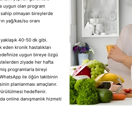
eye uygun olan program
ra sahip olmayan bireylerde
rın yağ/kas/su oranı
yaklaşık 40-50 dk gibi.
k eden kronik hastalıkları
 hedefinize uygun bireye özgü
stelerden ziyade her hafta
lmiş programlarla bireyi
WhatsApp ile öğün takibinin
sinin planlanması amaçlanır.
yürütülmesi hedeflenir.
rda online danışmanlık hizmeti