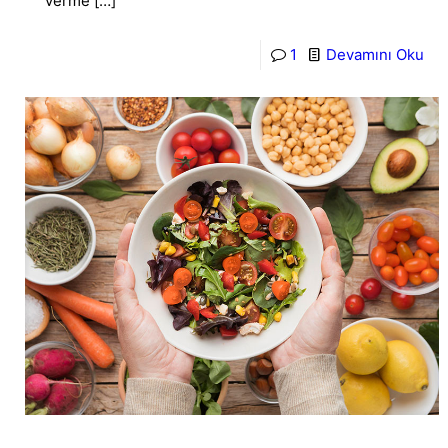
verme
[…]
1
Devamını Oku